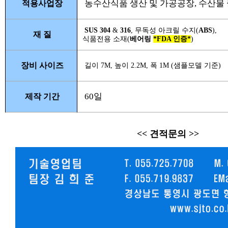
농수산식품 생산 및 가공공장, 수산물
적용사업장
SUS 304
&
316
, 무독성 아크릴 수지(
ABS
),
재 질
식품전용 소재(
베어링
*
FDA 인증*
)
장비 사이즈
길이 7M, 높이 2.2M, 폭 1M (샘플모델 기준)
60일
제작 기간
<< 견적문의 >>