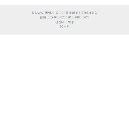
경상남도 통영시 광도면 용호리 6 신진테크해양
전화 :055-646-8230,010-2890-6076
신진테크해양
PC버전